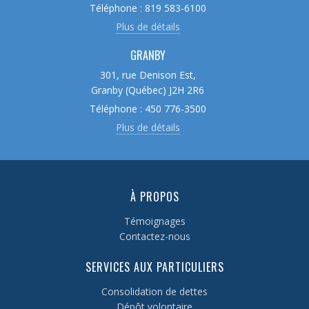
Téléphone : 819 583-6100
Plus de détails
GRANBY
301, rue Denison Est,
Granby (Québec) J2H 2R6
Téléphone : 450 776-3500
Plus de détails
À PROPOS
Témoignages
Contactez-nous
SERVICES AUX PARTICULIERS
Consolidation de dettes
Dépôt volontaire