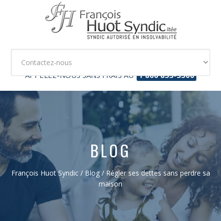
APPELEZ-NOUS SANS FRAIS AU
1 866 853-3500
BLOG
François Huot Syndic
/
Blog
/
Régler ses dettes sans perdre sa
maison