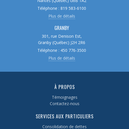
Nantes (Québec) G6B 1A2
Téléphone : 819 583-6100
Plus de détails
GRANBY
301, rue Denison Est,
Granby (Québec) J2H 2R6
Téléphone : 450 776-3500
Plus de détails
À PROPOS
Témoignages
Contactez-nous
SERVICES AUX PARTICULIERS
Consolidation de dettes